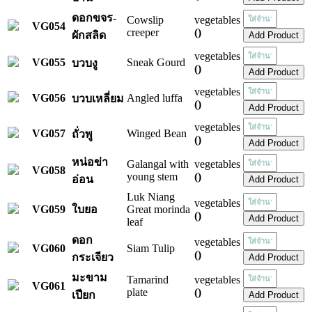
ดอกขจร-
Cowslip
vegetables
VG054
creeper
()
ผักสลิด
vegetables
VG055
Sneak Gourd
บวบงู
()
vegetables
VG056
Angled luffa
บวบเหลี่ยม
()
vegetables
VG057
Winged Bean
ถั่วพู
()
หน่อข่า
Galangal with
vegetables
VG058
young stem
()
อ่อน
Luk Niang
vegetables
VG059
ใบยอ
Great morinda
()
leaf
ดอก
vegetables
VG060
Siam Tulip
()
กระเจียว
มะขาม
Tamarind
vegetables
VG061
plate
()
เปียก