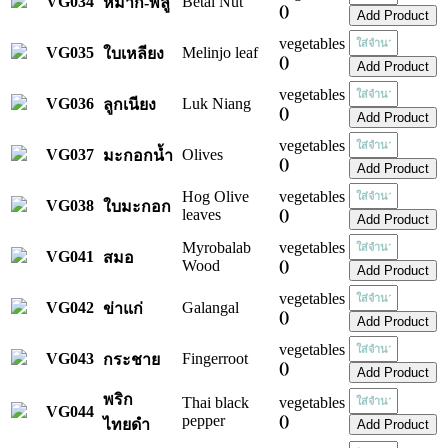
VG034
Betal Nut
หมาก-พลู
()
vegetables
VG035
Melinjo leaf
ใบเหลียง
()
vegetables
VG036
Luk Niang
ลูกเนียง
()
vegetables
VG037
Olives
มะกอกน้ำ
()
Hog Olive
vegetables
VG038
ใบมะกอก
leaves
()
Myrobalab
vegetables
VG041
สมอ
Wood
()
vegetables
VG042
Galangal
ข่าแก่
()
vegetables
VG043
Fingerroot
กระชาย
()
พริก
Thai black
vegetables
VG044
pepper
()
ไทยดำ