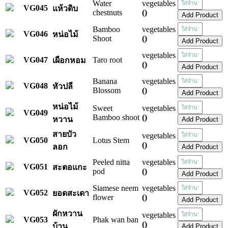
Water
vegetables
VG045
แห้วดิบ
chestnuts
()
Bamboo
vegetables
VG046
หน่อไม้
Shoot
()
vegetables
VG047
Taro root
เผือกหอม
()
Banana
vegetables
VG048
หัวปลี
Blossom
()
หน่อไม้
Sweet
vegetables
VG049
Bamboo shoot
()
หวาน
สายบัว
vegetables
VG050
Lotus Stem
()
ลอก
Peeled nitta
vegetables
VG051
สะตอแกะ
pod
()
Siamese neem
vegetables
VG052
ยอดสะเดา
flower
()
ผักหวาน
vegetables
VG053
Phak wan ban
()
บ้าน