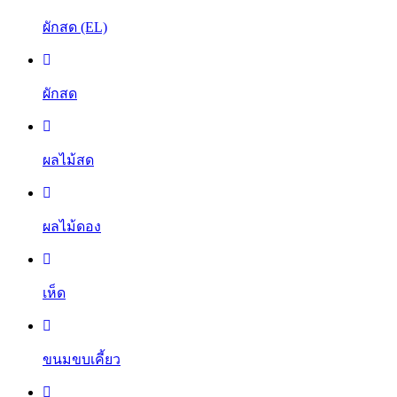
ผักสด (EL)
ผักสด
ผลไม้สด
ผลไม้ดอง
เห็ด
ขนมขบเคี้ยว